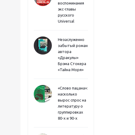
воспоминания
экс-главы
русского
Universal
Незаслуженно
забытый роман
автора
«Дракулы»
Брэма Стокера
«Тайна Моря»
«Слово пацана»:
насколько
вырос спрос на
литературу о
группировках
80-х и 90-х