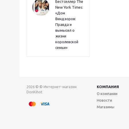
Бестселлер The
New York Times:
«Дом
Виндзоров:
Правда и
вымысел о
жизни
королевской
семьи»
2026 © © Интернет-магазин
КОМПАНИЯ
DonKihot
О компании
Новости
Магазины