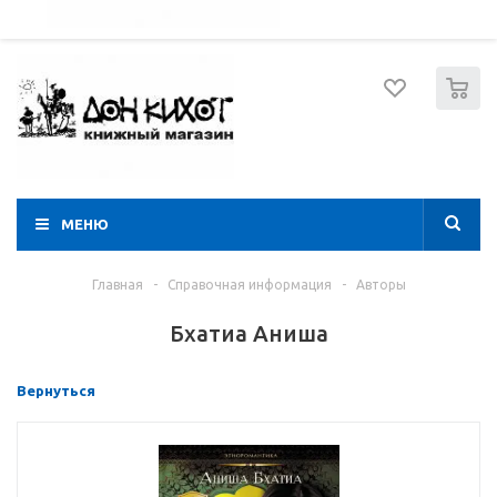
052 274 8574
Вход
Регистрация
0
МЕНЮ
Главная
-
Справочная информация
-
Авторы
Бхатиа Аниша
Вернуться