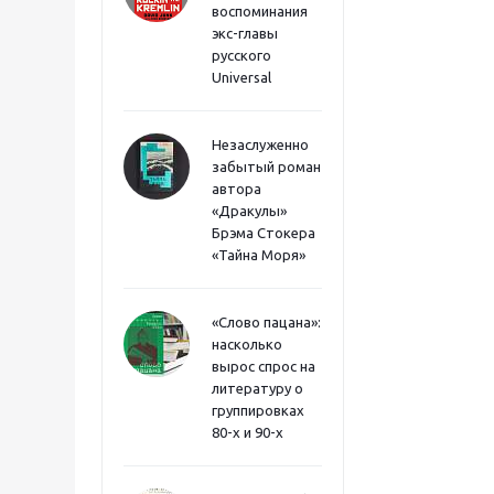
воспоминания
экс-главы
русского
Universal
Незаслуженно
забытый роман
автора
«Дракулы»
Брэма Стокера
«Тайна Моря»
«Слово пацана»:
насколько
вырос спрос на
литературу о
группировках
80-х и 90-х