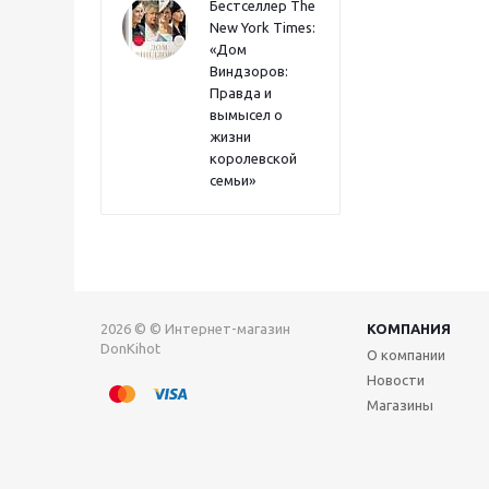
Бестселлер The
New York Times:
«Дом
Виндзоров:
Правда и
вымысел о
жизни
королевской
семьи»
2026 © © Интернет-магазин
КОМПАНИЯ
DonKihot
О компании
Новости
Магазины