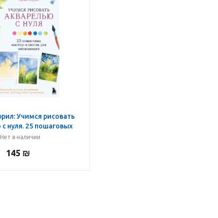
рил: Учимся рисовать
с нуля. 25 пошаговых
ассов для начинающих
Нет в наличии
145
₪