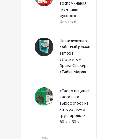
воспоминания
экс-главы
русского
Universal
Незаслуженно
забытый роман
автора
«Дракулы»
Брэма Стокера
«Тайна Моря»
«Слово пацана»:
насколько
вырос спрос на
литературу о
группировках
80-х и 90-х