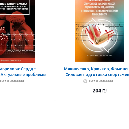
Гаврилова: Сердце
Мякинченко, Крючков, Фомичен
. Актуальные проблемы
Силовая подготовка спортсме
вной кардиологии.
высокого класса в циклическ
Нет в наличии
Нет в наличии
Монография
видах спорта
204
₪