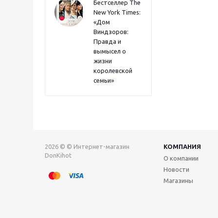
Бестселлер The
New York Times:
«Дом
Виндзоров:
Правда и
вымысел о
жизни
королевской
семьи»
2026 © © Интернет-магазин
КОМПАНИЯ
DonKihot
О компании
Новости
Магазины