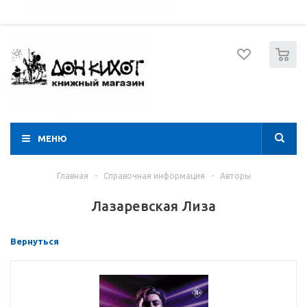
052 274 8574
Вход
Регистрация
0
МЕНЮ
Главная
-
Справочная информация
-
Авторы
Лазаревская Лиза
Вернуться