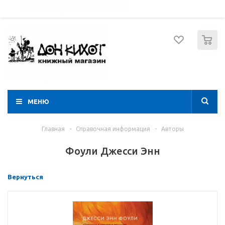
052 274 8574
Вход
Регистрация
0
МЕНЮ
Главная
-
Справочная информация
-
Авторы
Фоули Джесси Энн
Вернуться