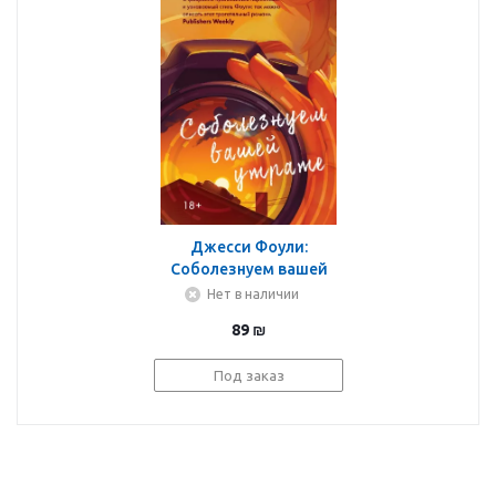
Джесси Фоули:
Соболезнуем вашей
утрате
Нет в наличии
89
₪
Под заказ