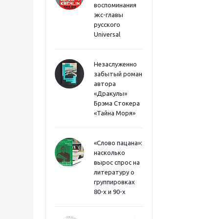
воспоминания
экс-главы
русского
Universal
Незаслуженно
забытый роман
автора
«Дракулы»
Брэма Стокера
«Тайна Моря»
«Слово пацана»:
насколько
вырос спрос на
литературу о
группировках
80-х и 90-х