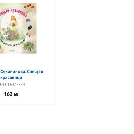
 Секанинова: Спящая
красавица
Нет в наличии
162
₪