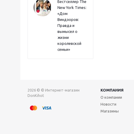
Бестселлер The
New York Times:
«Дом
Виндзоров:
Правда и
вымысел о
жизни
королевской
семьи»
2026 © © Интернет-магазин
КОМПАНИЯ
DonKihot
О компании
Новости
Магазины