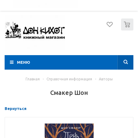
052 274 8574
Вход
Регистрация
0
МЕНЮ
Главная
-
Справочная информация
-
Авторы
Смакер Шон
Вернуться