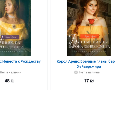
: Невеста к Рождеству
Кэрол Аренс: Брачные планы ба
Хейверсмира
Нет в наличии
Нет в наличии
48
₪
17
₪