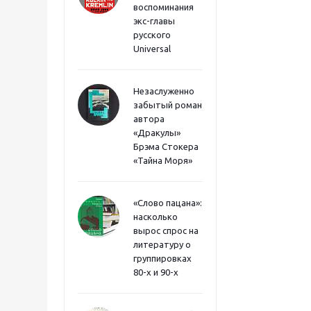
воспоминания
экс-главы
русского
Universal
Незаслуженно
забытый роман
автора
«Дракулы»
Брэма Стокера
«Тайна Моря»
«Слово пацана»:
насколько
вырос спрос на
литературу о
группировках
80-х и 90-х