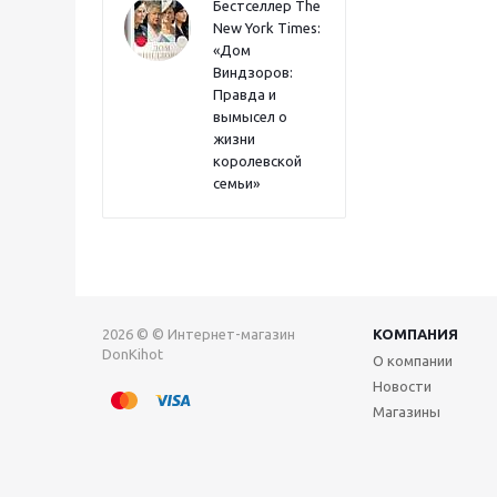
Бестселлер The
New York Times:
«Дом
Виндзоров:
Правда и
вымысел о
жизни
королевской
семьи»
2026 © © Интернет-магазин
КОМПАНИЯ
DonKihot
О компании
Новости
Магазины