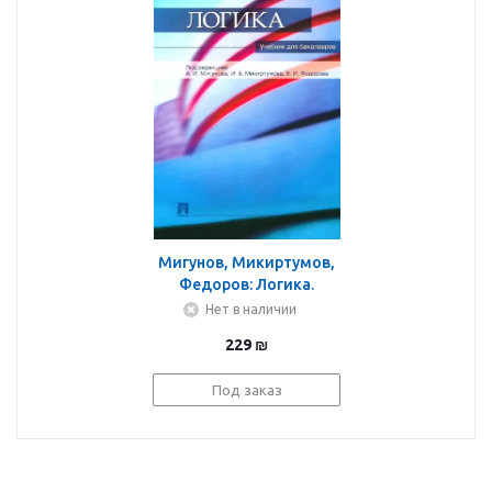
Мигунов, Микиртумов,
Федоров: Логика.
Учебник для
Нет в наличии
бакалавров
229
₪
Под заказ