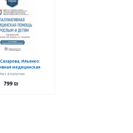
 Сахарова, Ильенко:
ивная медицинская
слым и детям. Учебник
Нет в наличии
799
₪