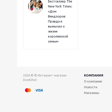
Бестселлер The
New York Times:
«Дом
Виндзоров:
Правда и
вымысел о
жизни
королевской
семьи»
2026 © © Интернет-магазин
КОМПАНИЯ
DonKihot
О компании
Новости
Магазины