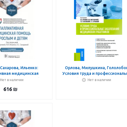
 Сахарова, Ильенко:
Орлова, Милушкина, Гололобо
ивная медицинская
Условия труда и профессионал
слым и детям. Учебник
заболевания медицинских
Нет в наличии
Нет в наличии
работников. Учебное пособи
616
₪