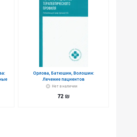
ва:
Орлова, Батюшин, Волошин:
ьные
Лечение пациентов
терапевтического профиля.
Нет в наличии
е
Учебное пособие
72
₪