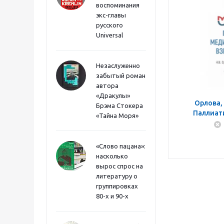
воспоминания
экс-главы
русского
Universal
Незаслуженно
забытый роман
автора
«Дракулы»
Орлова,
Брэма Стокера
Паллиат
«Тайна Моря»
помощь взро
«Слово пацана»:
насколько
вырос спрос на
литературу о
группировках
80-х и 90-х