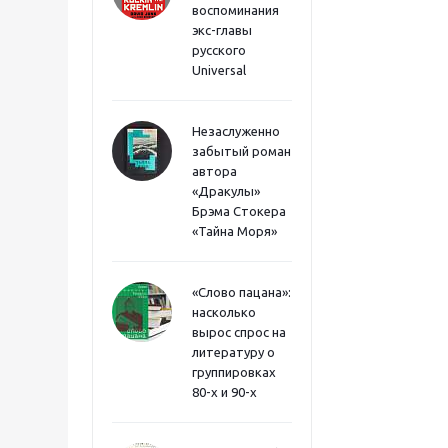
воспоминания
экс-главы
русского
Universal
Незаслуженно
забытый роман
автора
«Дракулы»
Брэма Стокера
«Тайна Моря»
«Слово пацана»:
насколько
вырос спрос на
литературу о
группировках
80-х и 90-х