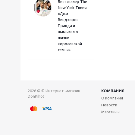
Бестселлер The
New York Times:
«Дом
Виндзоров:
Правда и
вымысел о
жизни
королевской
семьи»
2026 © © Интернет-магазин
КОМПАНИЯ
DonKihot
О компании
Новости
Магазины