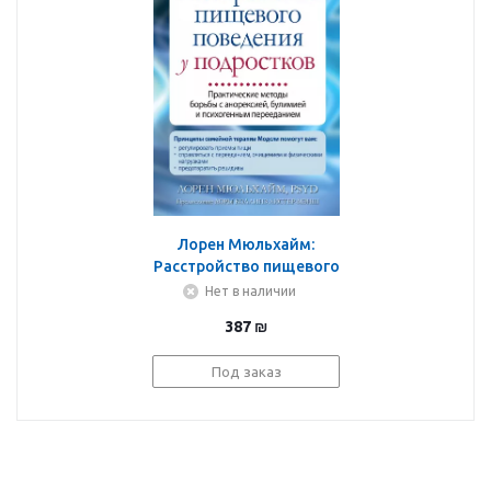
Лорен Мюльхайм:
Расстройство пищевого
поведения у
Нет в наличии
подростков.
387
₪
Практические методы
борьбы с анорексией,
Под заказ
булимией