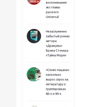
воспоминания
экс-главы
русского
Universal
Незаслуженно
забытый роман
автора
«Дракулы»
Брэма Стокера
«Тайна Моря»
«Слово пацана»:
насколько
вырос спрос на
литературу о
группировках
80-х и 90-х