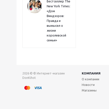
Бестселлер The
New York Times:
«Дом
Виндзоров:
Правда и
вымысел о
жизни
королевской
семьи»
2026 © © Интернет-магазин
КОМПАНИЯ
DonKihot
О компании
Новости
Магазины