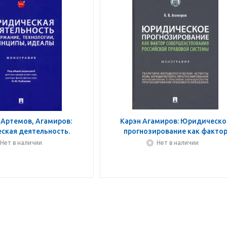
 Артемов, Агамиров:
Карэн Агамиров: Юридическо
ская деятельность.
прогнозирование как факто
ание, технологии,
совершенствования российск
Нет в наличии
Нет в наличии
 идеалы. Монография
правовой системы. Монограф