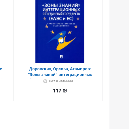
е
Доровских, Орлова, Агамиров:
р
"Зоны знаний" интеграционных
ой
объединений государств (ЕАЭС и
Нет в наличии
ия
ЕС). Сравнительно-правовое
117
₪
исследование