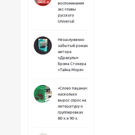
воспоминания
экс-главы
русского
Universal
Незаслуженно
забытый роман
автора
«Дракулы»
Брэма Стокера
«Тайна Моря»
«Слово пацана»:
насколько
вырос спрос на
литературу о
группировках
80-х и 90-х