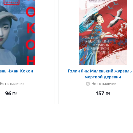
нь Чжан: Кокон
Гэлин Янь: Маленький журавль
мертвой деревни
Нет в наличии
Нет в наличии
96
₪
157
₪