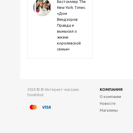
Бестселлер The
New York Times:
«Дом
Виндзоров:
Правда и
вымысел о
жизни
королевской
семьи»
2026 © © Интернет-магазин
КОМПАНИЯ
DonKihot
О компании
Новости
Магазины