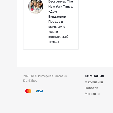
Бестселлер The
New York Times:
«Дом
Виндзоров:
Правда и
вымысел о
жизни
королевской
семьи»
2026 © © Интернет-магазин
КОМПАНИЯ
DonKihot
О компании
Новости
Магазины