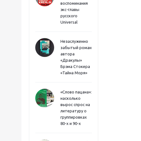
воспоминания
экс-главы
русского
Universal
Незаслуженно
забытый роман
автора
«Дракулы»
Брэма Стокера
«Тайна Моря»
«Слово пацана»:
насколько
вырос спрос на
литературу о
группировках
80-х и 90-х