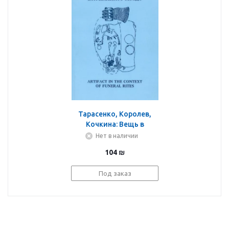
Тарасенко, Королев,
Кочкина: Вещь в
контексте
Нет в наличии
погребального обряда.
104
₪
Материалы
муждународной
Под заказ
научной конференции