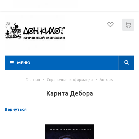
052 274 8574
Вход
Регистрация
0
МЕНЮ
Главная
-
Справочная информация
-
Авторы
Карита Дебора
Вернуться