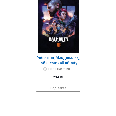
Роберсон, Макдональд,
Робинсон: Call of Duty.
Black Ops 4.
Нет в наличии
Официальная
214
₪
коллекция комиксов
Под заказ