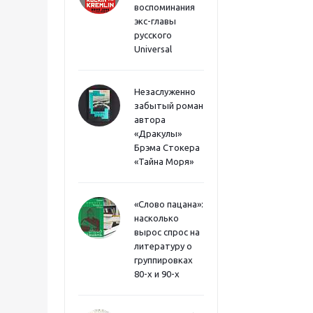
воспоминания
экс-главы
русского
Universal
Незаслуженно
забытый роман
автора
«Дракулы»
Брэма Стокера
«Тайна Моря»
«Слово пацана»:
насколько
вырос спрос на
литературу о
группировках
80-х и 90-х