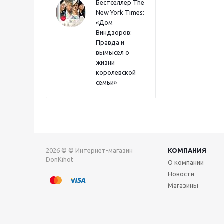
Бестселлер The
New York Times:
«Дом
Виндзоров:
Правда и
вымысел о
жизни
королевской
семьи»
2026 © © Интернет-магазин
КОМПАНИЯ
DonKihot
О компании
Новости
Магазины