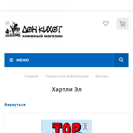
052 274 8574
Вход
Регистрация
0
МЕНЮ
Главная
-
Справочная информация
-
Авторы
Хартли Эл
Вернуться