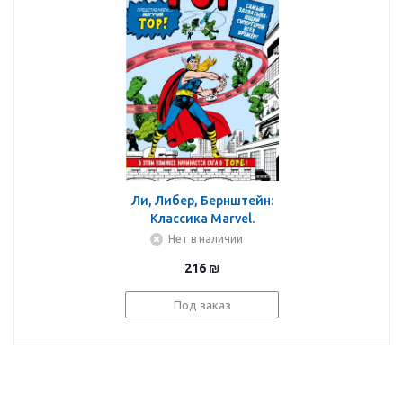
Ли, Либер, Бернштейн:
Классика Marvel.
Могучий Тор
Нет в наличии
216
₪
Под заказ