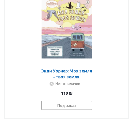
Энди Уорнер: Моя земля
- твоя земля.
Рисованная история
Нет в наличии
микронаций, общин и
119
₪
других самодельных
государств
Под заказ