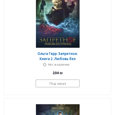
Ольга Герр: Запретное.
Книга 2. Любовь без
границ
Нет в наличии
204
₪
Под заказ