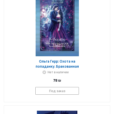
Ольга Герр: Охота на
попаданку. Бракованная
жена
Нет в наличии
78
₪
Под заказ