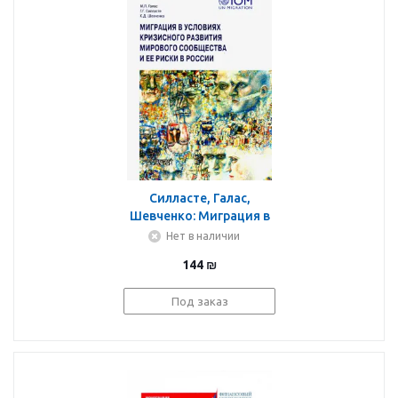
Силласте, Галас,
Шевченко: Миграция в
условиях кризисного
Нет в наличии
развития мирового
144
₪
сообщества и ее риски
в России
Под заказ