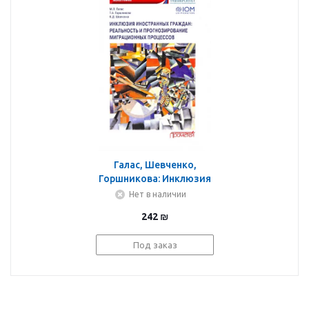
Галас, Шевченко,
Горшникова: Инклюзия
иностранных граждан.
Нет в наличии
Реальность и
242
₪
прогнозирование
миграционных
Под заказ
процессов. Монография