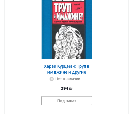
Харви Курцман: Труп в
Имджине и другие
истории Харви
Нет в наличии
Курцмана
294
₪
Под заказ