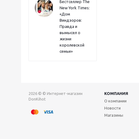
Бестселлер The
New York Times:
«Дом
Виндзоров:
Правда и
вымысел о
жизни
королевской
семьи»
2026 © © Интернет-магазин
КОМПАНИЯ
DonKihot
О компании
Новости
Магазины