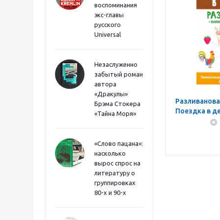
воспоминания
экс-главы
русского
Universal
Незаслуженно
забытый роман
автора
«Дракулы»
Разливанова,
Брэма Стокера
Поездка в де
«Тайна Моря»
внимание и
«Слово пацана»:
насколько
вырос спрос на
литературу о
группировках
80-х и 90-х