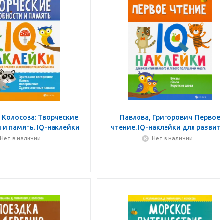
 Колосова: Творческие
Павлова, Григорович: Перво
 и память. IQ-наклейки
чтение. IQ-наклейки для разви
правого и левого полушария
Нет в наличии
Нет в наличии