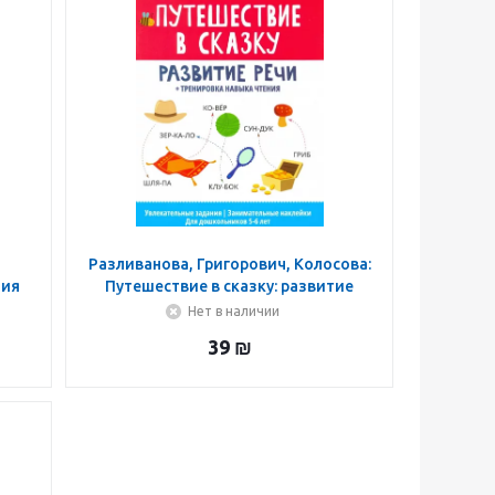
е
Разливанова, Григорович, Колосова:
тия
Путешествие в сказку: развитие
речи + тренировка навыка чтения
Нет в наличии
39
₪