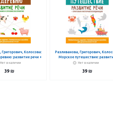
 Григорович, Колосова:
Разливанова, Григорович, Колос
ревню: развитие речи +
Морское путешествие: развит
 слуховое восприятие
речи + зрительно-моторная
Нет в наличии
Нет в наличии
координация
39
₪
39
₪