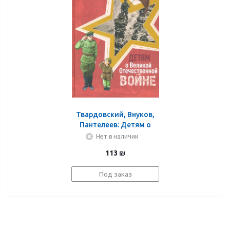
Твардовский, Внуков,
Пантелеев: Детям о
Великой Отечественной
Нет в наличии
войне. Книга для
113
₪
учащихся начальных
классов. ФГОС
Под заказ