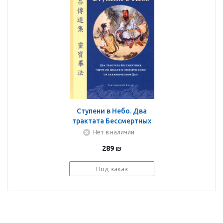
Ступени в Небо. Два
трактата Бессмертных
Чжун-ли Цюаня и Люй
Нет в наличии
Дун-биня об
289
₪
алхимическом Дао
Под заказ