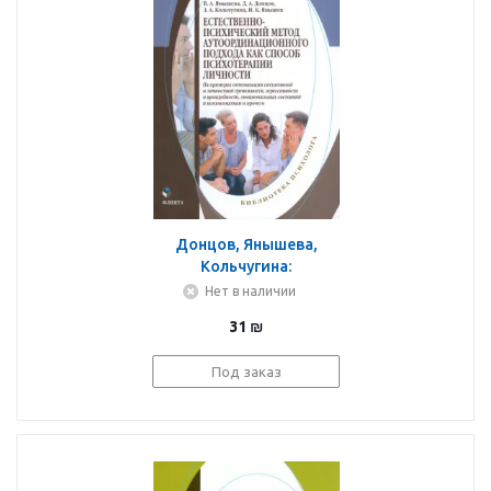
Донцов, Янышева,
Кольчугина:
Естественно-
Нет в наличии
психический метод
31
₪
аутоординационного
подхода как способ
Под заказ
психотерапии личности