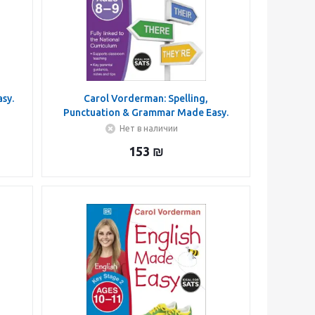
sy.
Carol Vorderman: Spelling,
Punctuation & Grammar Made Easy.
Ages 8-9. Key Stage 2
Нет в наличии
153
₪