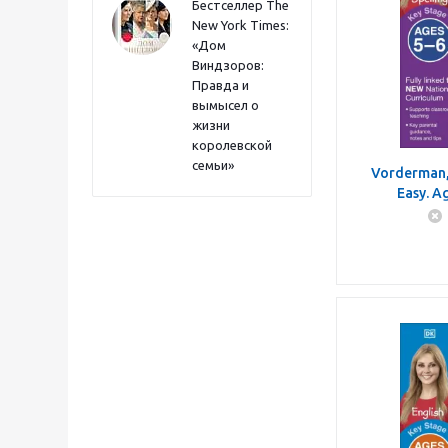
Бестселлер The
New York Times:
«Дом
Виндзоров:
Правда и
вымысел о
жизни
королевской
семьи»
Vorderman, 
Easy. A