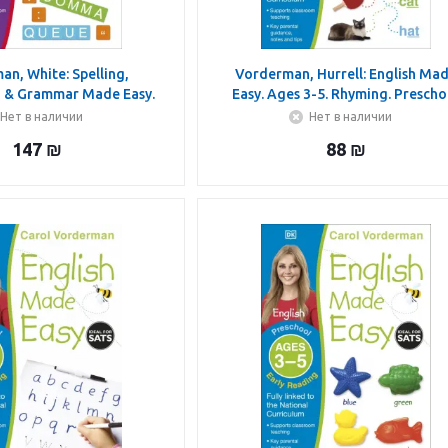
n, White: Spelling,
Vorderman, Hurrell: English Ma
n & Grammar Made Easy.
Easy. Ages 3-5. Rhyming. Prescho
0-11. Key Stage 2
Нет в наличии
Нет в наличии
147
₪
88
₪