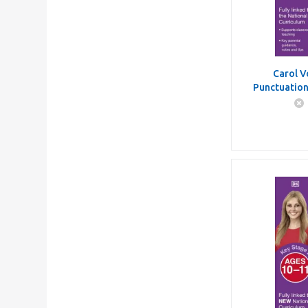
Carol V
Punctuatio
Ages