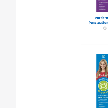
Vorderma
Punctuatio
Ages 1