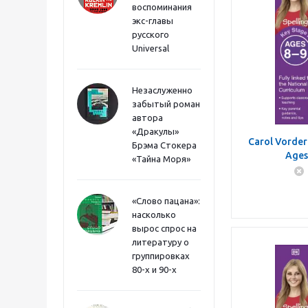
воспоминания
экс-главы
русского
Universal
Незаслуженно
забытый роман
автора
«Дракулы»
Carol Vorder
Брэма Стокера
Ages
«Тайна Моря»
«Слово пацана»:
насколько
вырос спрос на
литературу о
группировках
80-х и 90-х