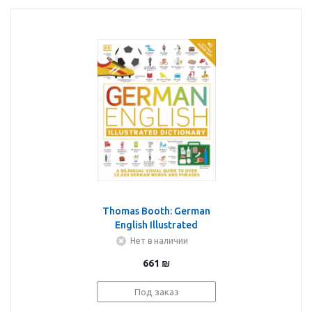
Thomas Booth: German
English Illustrated
Dictionary
Нет в наличии
661
₪
Под заказ