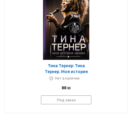
Тина Тернер: Тина
Тернер. Моя история
любви
Нет в наличии
88
₪
Под заказ