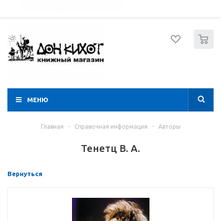
052 274 8574
Вход
Регистрация
0
МЕНЮ
Главная
-
Справочная информация
-
Авторы
Тенетц В. А.
Вернуться