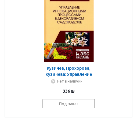
Кузичев, Прохорова,
Кузичева: Управление
инновационными
Нет в наличии
процессами в
336
₪
декоративном
садоводстве.
Под заказ
Монография