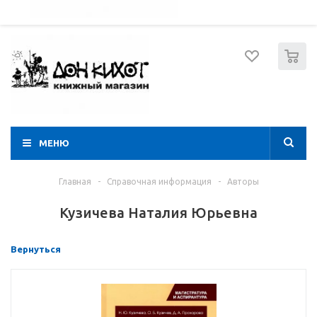
052 274 8574
Вход
Регистрация
0
МЕНЮ
Главная
-
Справочная информация
-
Авторы
Кузичева Наталия Юрьевна
Вернуться