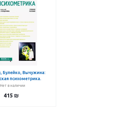
, Булейко, Вычужина:
ская психометрика.
ебное пособие
Нет в наличии
415
₪