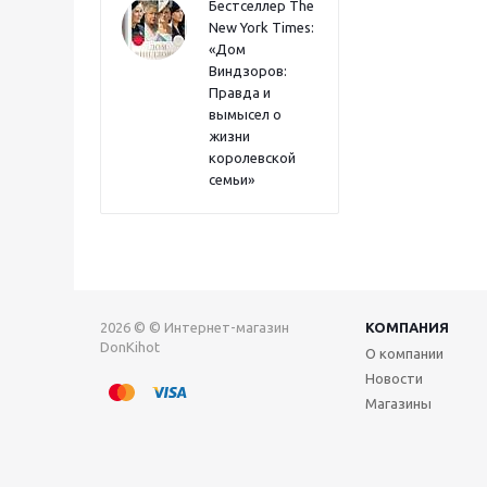
Бестселлер The
New York Times:
«Дом
Виндзоров:
Правда и
вымысел о
жизни
королевской
семьи»
2026 © © Интернет-магазин
КОМПАНИЯ
DonKihot
О компании
Новости
Магазины