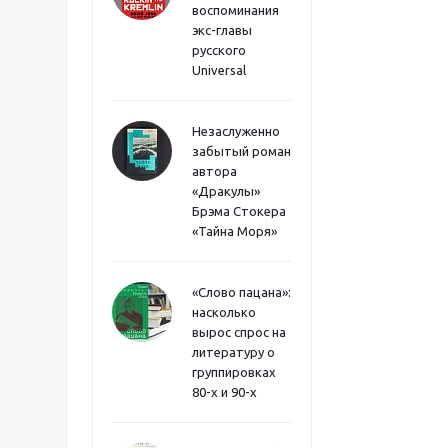
воспоминания
экс-главы
русского
Universal
Незаслуженно
забытый роман
автора
«Дракулы»
Брэма Стокера
«Тайна Моря»
«Слово пацана»:
насколько
вырос спрос на
литературу о
группировках
80-х и 90-х