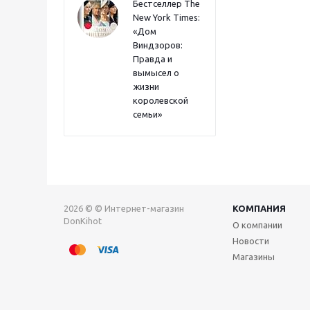
Бестселлер The
New York Times:
«Дом
Виндзоров:
Правда и
вымысел о
жизни
королевской
семьи»
2026 © © Интернет-магазин
КОМПАНИЯ
DonKihot
О компании
Новости
Магазины