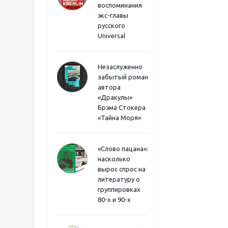
воспоминания
экс-главы
русского
Universal
Незаслуженно
забытый роман
автора
«Дракулы»
Брэма Стокера
«Тайна Моря»
«Слово пацана»:
насколько
вырос спрос на
литературу о
группировках
80-х и 90-х