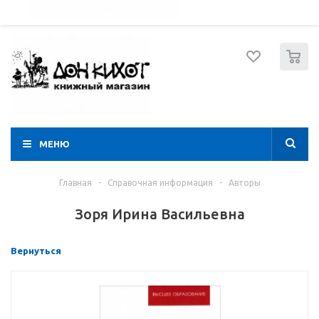
052 274 8574
Вход
Регистрация
0
МЕНЮ
Главная
-
Справочная информация
-
Авторы
Зоря Ирина Васильевна
Вернуться