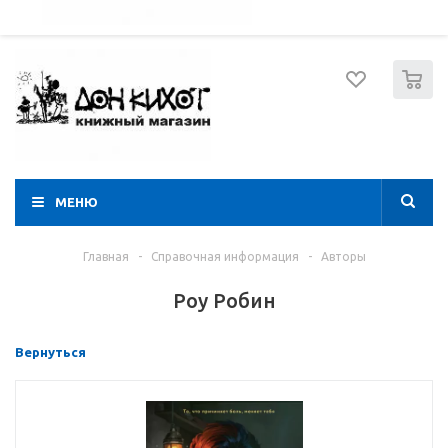
052 274 8574
Вход
Регистрация
0
МЕНЮ
Главная
-
Справочная информация
-
Авторы
Роу Робин
Вернуться