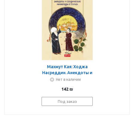
Махмут Кая: Ходжа
Насреддин. Анекдоты и
сатирические
Нет в наличии
миниатюры в стихах
142
₪
Под заказ