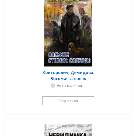
Конторович, Демидова:
Восьмая степень
свободы
Нет в наличии
Под заказ