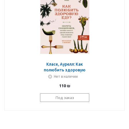
Класе, Аурелл: Как
полюбить здоровую
еду? Секреты
Нет в наличии
скандинавов, которые
110
₪
помогут сделать
полезную пищу
Под заказ
лакомством