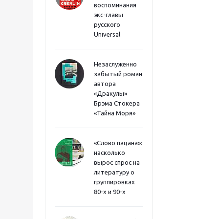
воспоминания
экс-главы
русского
Universal
Незаслуженно
забытый роман
автора
«Дракулы»
Брэма Стокера
«Тайна Моря»
«Слово пацана»:
насколько
вырос спрос на
литературу о
группировках
80-х и 90-х