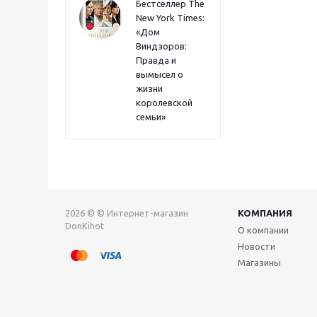
Бестселлер The
New York Times:
«Дом
Виндзоров:
Правда и
вымысел о
жизни
королевской
семьи»
2026 © © Интернет-магазин
КОМПАНИЯ
DonKihot
О компании
Новости
Магазины