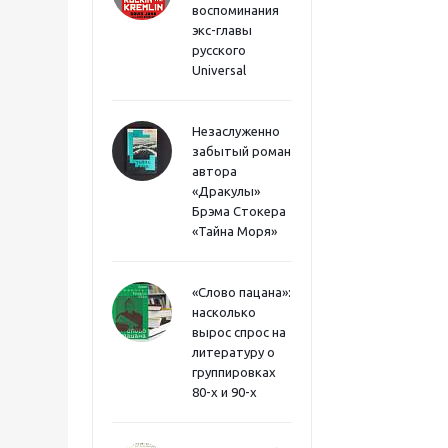
воспоминания
экс-главы
русского
Universal
Незаслуженно
забытый роман
автора
«Дракулы»
Брэма Стокера
«Тайна Моря»
«Слово пацана»:
насколько
вырос спрос на
литературу о
группировках
80-х и 90-х