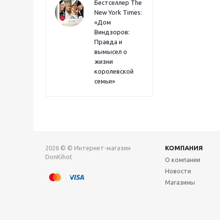
Бестселлер The
New York Times:
«Дом
Виндзоров:
Правда и
вымысел о
жизни
королевской
семьи»
2026 © © Интернет-магазин
КОМПАНИЯ
DonKihot
О компании
Новости
Магазины