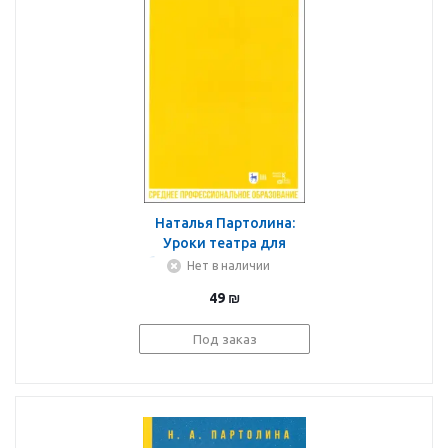
Наталья Партолина:
Уроки театра для
больших и маленьких.
Нет в наличии
Продолжение. Учебное
49
₪
пособие для СПО
Под заказ