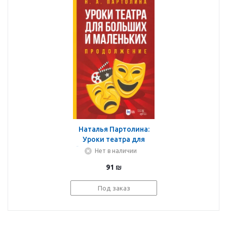
Наталья Партолина:
Уроки театра для
больших и маленьких.
Нет в наличии
Продолжение. Учебное
91
₪
пособие
Под заказ