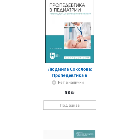
Людмила Соколова:
Пропедевтика в
педиатрии.
Нет в наличии
Рекомендации для
98
₪
дистанционного
обучения. Учебное
Под заказ
пособие