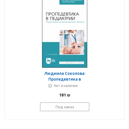
Людмила Соколова:
Пропедевтика в
педиатрии.
Нет в наличии
Рекомендации для
181
₪
дистанционного
обучения. Учебное
Под заказ
пособие