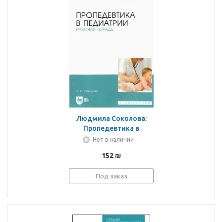
Людмила Соколова:
Пропедевтика в
педиатрии. Рабочая
Нет в наличии
тетрадь. Учебное
152
₪
пособие для СПО
Под заказ