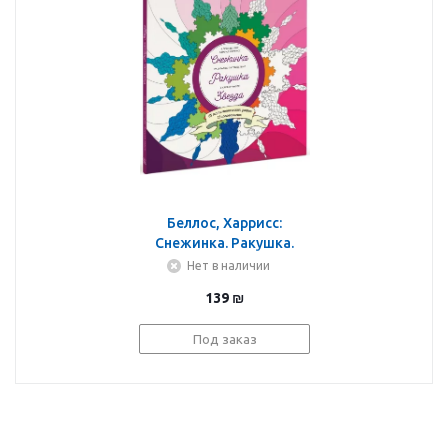
Беллос, Харрисс:
Снежинка. Ракушка.
Звезда. Раскраска-
Нет в наличии
путешествие в страну
139
₪
чисел
Под заказ