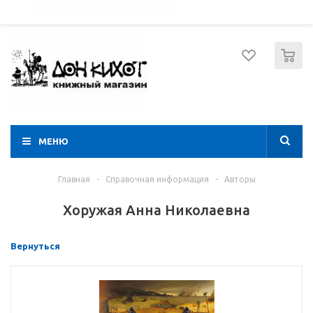
052 274 8574
Вход
Регистрация
0
МЕНЮ
Главная
-
Справочная информация
-
Авторы
Хоружая Анна Николаевна
Вернуться