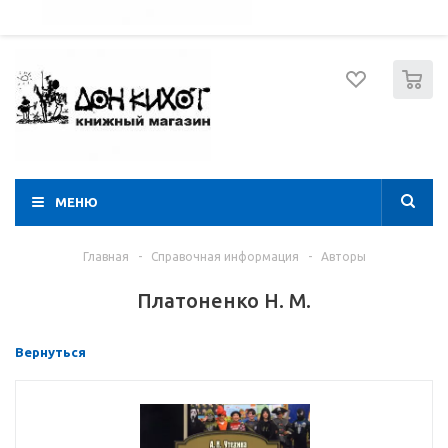
052 274 8574
Вход
Регистрация
0
МЕНЮ
Главная
-
Справочная информация
-
Авторы
Платоненко Н. М.
Вернуться