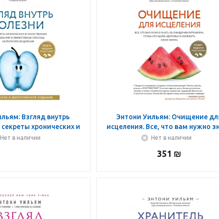
льям: Взгляд внутрь
Энтони Уильям: Очищение дл
 секреты хронических и
исцеления. Все, что вам нужно з
енных заболеванийи
об очищении организма, что
Нет в наличии
Нет в наличии
бы их исцеления
улучшить здоровье
351
₪