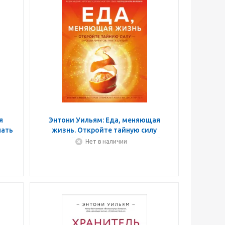
я
Энтони Уильям: Еда, меняющая
нать
жизнь. Откройте тайную силу
бы
овощей, фруктов, трав и специй
Нет в наличии