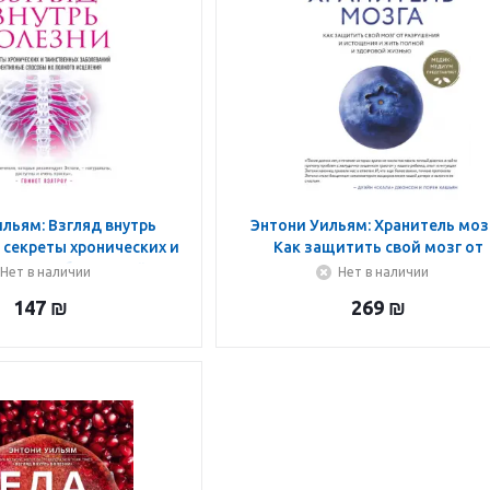
льям: Взгляд внутрь
Энтони Уильям: Хранитель моз
 секреты хронических и
Как защитить свой мозг от
енных заболеваний
разрушения и истощения и жи
Нет в наличии
Нет в наличии
полной и здоровой жизнью
147
₪
269
₪