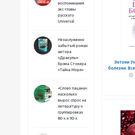
воспоминания
экс-главы
русского
Universal
Незаслуженно
забытый роман
автора
«Дракулы»
Энтони Уи
Брэма Стокера
болезни. Все
«Тайна Моря»
таинств
«Слово пацана»:
насколько
вырос спрос на
литературу о
группировках
80-х и 90-х