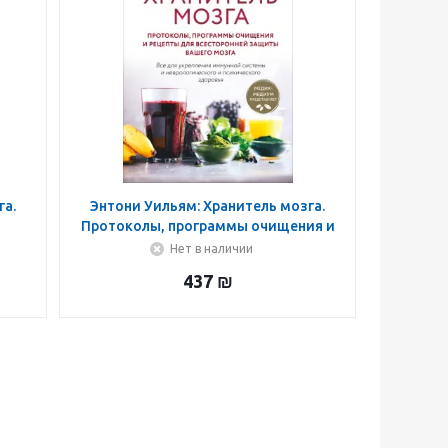
га.
Энтони Уильям: Хранитель мозга.
Протоколы, программы очищения и
ть
рецепты для всесторонней защиты
Нет в наличии
вашего мозга
437
₪