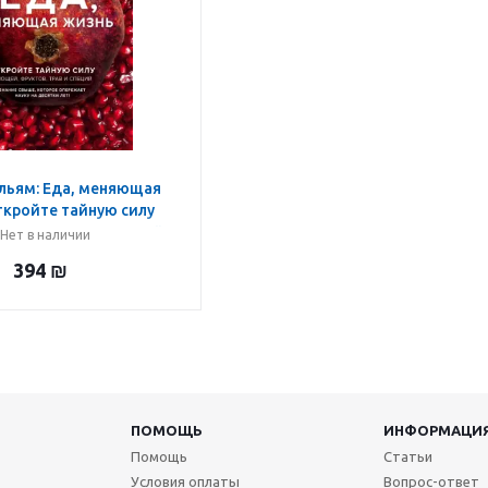
льям: Еда, меняющая
ткройте тайную силу
уктов, трав и специй
Нет в наличии
394
₪
ПОМОЩЬ
ИНФОРМАЦИ
Помощь
Статьи
Условия оплаты
Вопрос-ответ