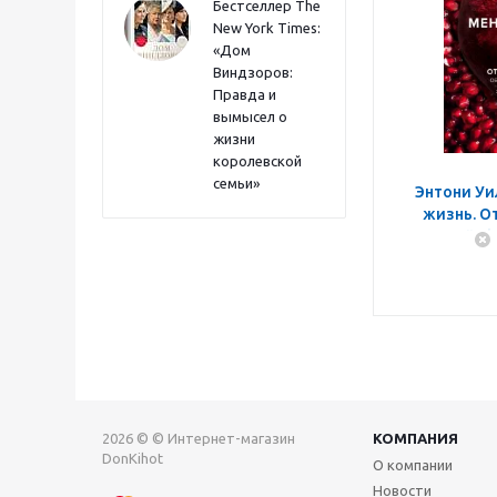
Бестселлер The
New York Times:
«Дом
Виндзоров:
Правда и
вымысел о
жизни
королевской
семьи»
Энтони Уи
жизнь. О
овощей, фр
2026 © © Интернет-магазин
КОМПАНИЯ
DonKihot
О компании
Новости