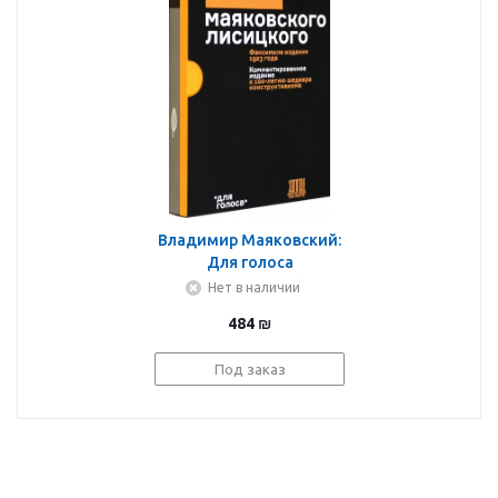
Владимир Маяковский:
Для голоса
Маяковского/
Нет в наличии
Лисицкого.
484
₪
Комментированное
издание
Под заказ