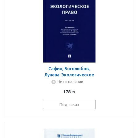
Сафин, Боголюбов,
Лунева: Экологическое
право. Учебник
Нет в наличии
178
₪
Под заказ