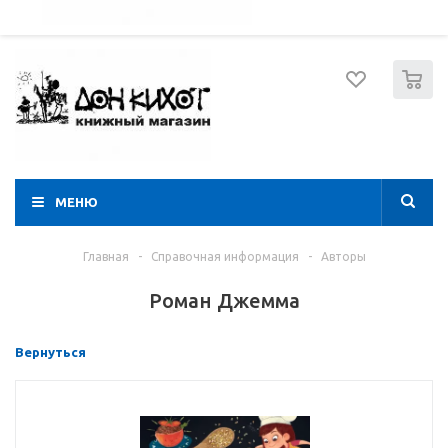
052 274 8574
Вход
Регистрация
0
МЕНЮ
Главная
-
Справочная информация
-
Авторы
Роман Джемма
Вернуться